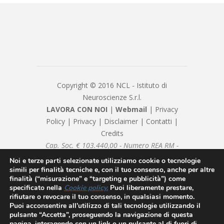
Copyright © 2016 NCL - Istituto di
Neuroscienze S.r.l.
LAVORA CON NOI
|
Webmail
|
Privacy
Policy
|
Privacy
|
Disclaimer
|
Contatti
|
Credits
Cap. Soc. € 103.440,00 - Numero REA RM -
1082377 - P.IVA/Cod. Fiscale 08239981007 -
Noi e terze parti selezionate utilizziamo cookie o tecnologie
nclsrl@pec.it - Sottoposto alla direzione e
simili per finalità tecniche e, con il tuo consenso, anche per altre
finalità (“misurazione” e “targeting e pubblicità”) come
coordinamento di Neuromed SpA
specificato nella
Cookie policy
.
Puoi liberamente prestare,
rifiutare o revocare il tuo consenso, in qualsiasi momento.
Puoi acconsentire all’utilizzo di tali tecnologie utilizzando il
pulsante “Accetta”, proseguendo la navigazione di questa
pagina, interagendo con un link o un pulsante al di fuori di