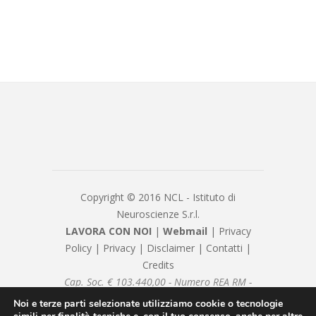
Copyright © 2016 NCL - Istituto di
Neuroscienze S.r.l.
LAVORA CON NOI
|
Webmail
|
Privacy
Policy
|
Privacy
|
Disclaimer
|
Contatti
|
Credits
Cap. Soc. € 103.440,00 - Numero REA RM -
1082377 - P.IVA/Cod. Fiscale 08239981007 -
Noi e terze parti selezionate utilizziamo cookie o tecnologie
nclsrl@pec.it - Sottoposto alla direzione e