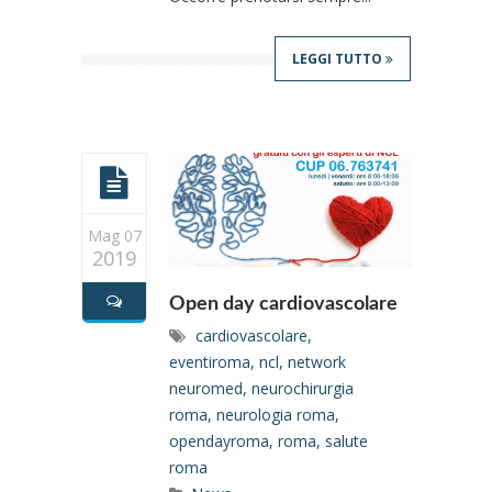
LEGGI TUTTO
Mag 07
2019
Open day cardiovascolare
cardiovascolare
,
eventiroma
,
ncl
,
network
neuromed
,
neurochirurgia
roma
,
neurologia roma
,
opendayroma
,
roma
,
salute
roma