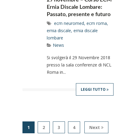
Ernia Discale Lombare:
Passato, presente e futuro
ecm neuromed
,
ecm roma
,
ernia discale
,
ernia discale
lombare
News
Si svolgerà il 29 Novembre 2018
presso la sala conferenze di NCL
Roma in...
LEGGI TUTTO
1
2
3
4
Next