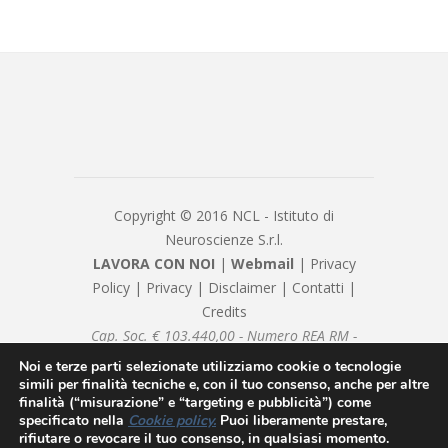
Copyright © 2016 NCL - Istituto di
Neuroscienze S.r.l.
LAVORA CON NOI
|
Webmail
|
Privacy
Policy
|
Privacy
|
Disclaimer
|
Contatti
|
Credits
Cap. Soc. € 103.440,00 - Numero REA RM -
1082377 - P.IVA/Cod. Fiscale 08239981007 -
Noi e terze parti selezionate utilizziamo cookie o tecnologie
nclsrl@pec.it - Sottoposto alla direzione e
simili per finalità tecniche e, con il tuo consenso, anche per altre
finalità (“misurazione” e “targeting e pubblicità”) come
coordinamento di Neuromed SpA
specificato nella
Cookie policy
.
Puoi liberamente prestare,
rifiutare o revocare il tuo consenso, in qualsiasi momento.