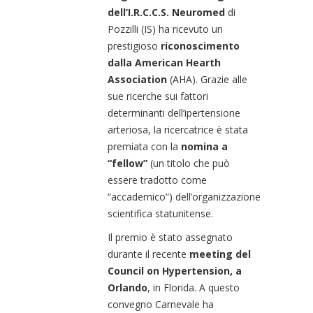
dell’I.R.C.C.S. Neuromed
di
Pozzilli (IS) ha ricevuto un
prestigioso
riconoscimento
dalla American Hearth
Association
(AHA). Grazie alle
sue ricerche sui fattori
determinanti dell’ipertensione
arteriosa, la ricercatrice è stata
premiata con la
nomina a
“fellow”
(un titolo che può
essere tradotto come
“accademico”) dell’organizzazione
scientifica statunitense.
Il premio è stato assegnato
durante il recente
meeting del
Council on Hypertension, a
Orlando
, in Florida. A questo
convegno Carnevale ha