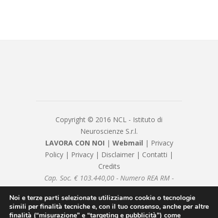
Copyright © 2016 NCL - Istituto di
Neuroscienze S.r.l.
LAVORA CON NOI
|
Webmail
|
Privacy
Policy
|
Privacy
|
Disclaimer
|
Contatti
|
Credits
Cap. Soc. € 103.440,00 - Numero REA RM -
1082377 - P.IVA/Cod. Fiscale 08239981007 -
Noi e terze parti selezionate utilizziamo cookie o tecnologie
nclsrl@pec.it - Sottoposto alla direzione e
simili per finalità tecniche e, con il tuo consenso, anche per altre
coordinamento di Neuromed SpA
finalità (“misurazione” e “targeting e pubblicità”) come