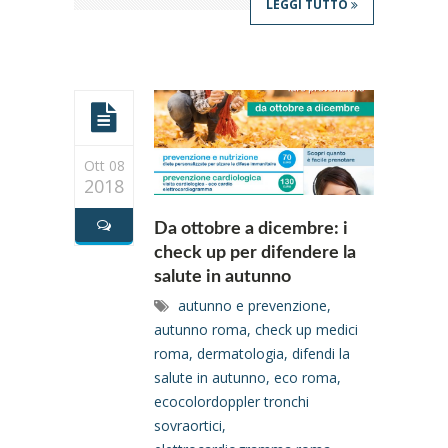
LEGGI TUTTO
Ott 08
2018
Da ottobre a dicembre: i
check up per difendere la
salute in autunno
autunno e prevenzione
,
autunno roma
,
check up medici
roma
,
dermatologia
,
difendi la
salute in autunno
,
eco roma
,
ecocolordoppler tronchi
sovraortici
,