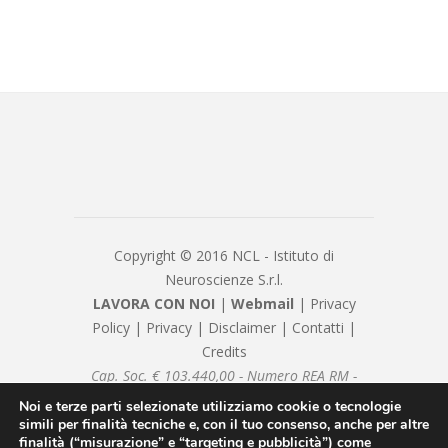
Copyright © 2016 NCL - Istituto di
Neuroscienze S.r.l.
LAVORA CON NOI
|
Webmail
|
Privacy
Policy
|
Privacy
|
Disclaimer
|
Contatti
|
Credits
Cap. Soc. € 103.440,00 - Numero REA RM -
1082377 - P.IVA/Cod. Fiscale 08239981007 -
Noi e terze parti selezionate utilizziamo cookie o tecnologie
nclsrl@pec.it - Sottoposto alla direzione e
simili per finalità tecniche e, con il tuo consenso, anche per altre
finalità (“misurazione” e “targeting e pubblicità”) come
coordinamento di Neuromed SpA